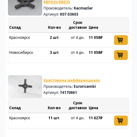
RBP835/RB835
Производитель:
Kacmazlar
Артикул:
K07.03603
Срок
Склад
доставки
Цена
Красноярск
2 шт.
от 4 дн.
11 058₽
Новосибирск
3 шт.
от 4 дн.
11 058₽
Крестовина дифференциала
Производитель:
Euroricambi
Артикул:
74170861
Срок
Склад
доставки
Цена
Красноярск
11 шт.
от 4 дн.
11 627₽