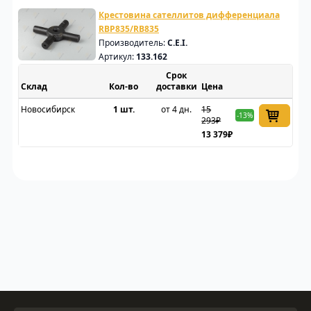
Крестовина сателлитов дифференциала
RBP835/RB835
Производитель:
C.E.I.
Артикул:
133.162
Срок
Склад
доставки
Цена
Новосибирск
1 шт.
от 4 дн.
15
-13%
293₽
13 379₽