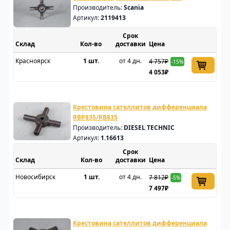
Производитель:
Scania
Артикул:
2119413
Срок
Склад
доставки
Цена
Красноярск
1 шт.
от 4 дн.
4 757₽
-15%
4 053₽
Крестовина сателлитов дифференциала
RBP835/RB835
Производитель:
DIESEL TECHNIC
Артикул:
1.16613
Срок
Склад
доставки
Цена
Новосибирск
1 шт.
от 4 дн.
7 812₽
-5%
7 497₽
Крестовина сателлитов дифференциала