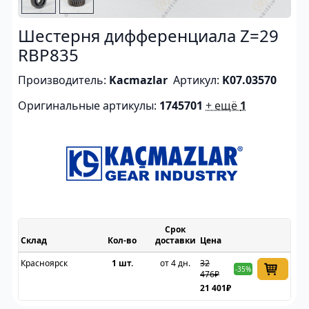
Шестерня дифференциала Z=29
RBP835
Производитель:
Kacmazlar
Артикул:
K07.03570
Оригинальные артикулы:
1745701
+ ещё
1
Срок
Склад
доставки
Цена
Красноярск
1 шт.
от 4 дн.
32
-35%
476₽
21 401₽