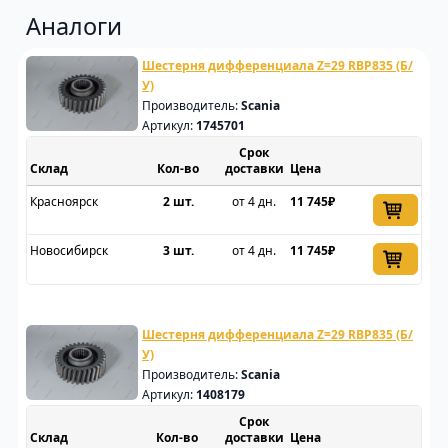
Аналоги
Шестерня дифференциала Z=29 RBP835 (Б/
У)
Производитель:
Scania
Артикул:
1745701
Срок
Склад
доставки
Цена
Красноярск
2 шт.
от 4 дн.
11 745₽
Новосибирск
3 шт.
от 4 дн.
11 745₽
Шестерня дифференциала Z=29 RBP835 (Б/
У)
Производитель:
Scania
Артикул:
1408179
Срок
Склад
доставки
Цена