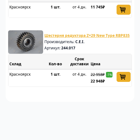
Красноярск
1 шт.
от 4 дн.
11 745₽
Шестерня редуктора Z=29 New Type RBP835
Производитель:
C.E.I.
Артикул:
244.017
Срок
Склад
доставки
Цена
Красноярск
1 шт.
от 4 дн.
22 958₽
-1%
22 948₽