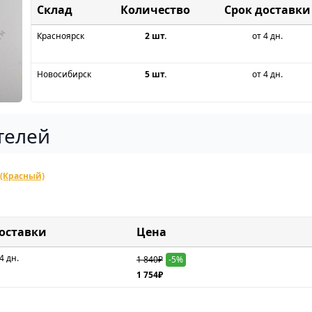
Склад
Срок доставки
Красноярск
2 шт.
от 4 дн.
Новосибирск
5 шт.
от 4 дн.
телей
(Красный)
доставки
Цена
4 дн.
1 840₽
-5%
1 754₽