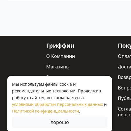
Гриффин
Пок
О Компании
Опла
Магазины
Доста
Реквизиты
Возв
Мы используем файлы cookie и
Статьи
Вопр
рекомендательные технологии. Продолжив
работу с сайтом, вы соглашаетесь с
Новости
Публ
условиями обработки персональных данных
и
Контакты
Согла
Политикой конфиденциальности
.
перс
Хорошо