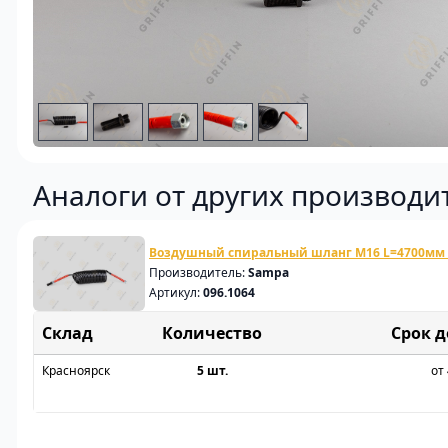
Аналоги от других производи
Воздушный спиральный шланг M16 L=4700мм 
Производитель:
Sampa
Артикул:
096.1064
Склад
Срок 
Красноярск
5 шт.
от 