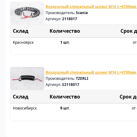
Воздушный спиральный шланг M16 L=4700мм (
Производитель:
Scania
Артикул:
2118017
Склад
Срок 
Красноярск
1 шт.
от
Воздушный спиральный шланг M16 L=4700мм 
Производитель:
TZERLI
Артикул:
S2118017
Склад
Срок 
Новосибирск
9 шт.
от 