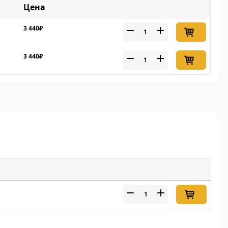
Цена
3 440₽
3 440₽