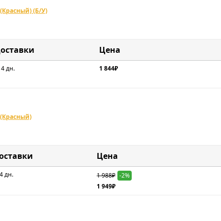
Красный) (Б/У)
доставки
Цена
 4 дн.
1 844₽
(Красный)
доставки
Цена
4 дн.
1 988₽
-2%
1 949₽