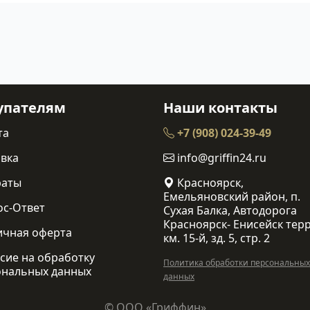
упателям
Наши контакты
та
+7 (908) 024-39-49
вка
info@griffin24.ru
раты
Красноярск,
Емельяновский район, п.
ос-Ответ
Сухая Балка, Автодорога
Красноярск- Енисейск терр
ичная оферта
км. 15-й, зд. 5, стр. 2
сие на обработку
Политика обработки персональных
ональных данных
данных
© ООО «Гриффин»