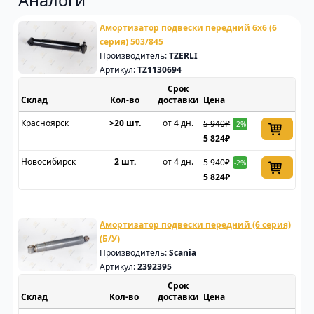
Аналоги
Амортизатор подвески передний 6х6 (6
серия) 503/845
Производитель:
TZERLI
Артикул:
TZ1130694
Срок
Склад
доставки
Цена
Красноярск
>20 шт.
от 4 дн.
5 940₽
-2%
5 824₽
Новосибирск
2 шт.
от 4 дн.
5 940₽
-2%
5 824₽
Амортизатор подвески передний (6 серия)
(Б/У)
Производитель:
Scania
Артикул:
2392395
Срок
Склад
доставки
Цена