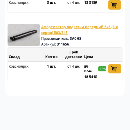
Красноярск
3 шт.
от 4 дн.
13 818₽
Амортизатор подвески передний 6х6 (6-я
серия) 503/845
Производитель:
SACHS
Артикул:
311656
Срок
Склад
доставки
Цена
Красноярск
1 шт.
от 4 дн.
20
-12%
874₽
18 541₽