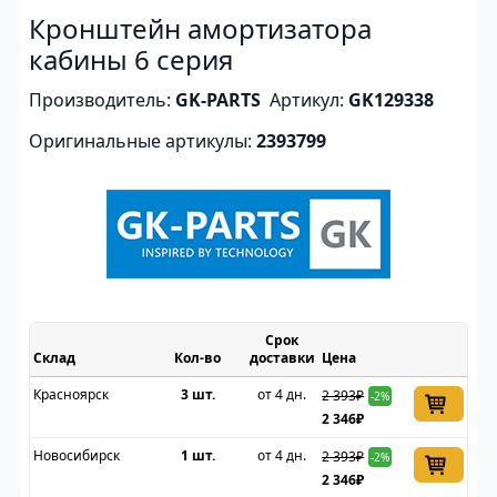
Кронштейн амортизатора
кабины 6 серия
Производитель:
GK-PARTS
Артикул:
GK129338
Оригинальные артикулы:
2393799
Срок
Склад
доставки
Цена
Красноярск
3 шт.
от 4 дн.
2 393₽
-2%
2 346₽
Новосибирск
1 шт.
от 4 дн.
2 393₽
-2%
2 346₽