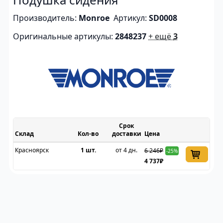
Производитель:
Monroe
Артикул:
SD0008
Оригинальные артикулы:
2848237
+ ещё
3
Срок
Склад
доставки
Цена
Красноярск
1 шт.
от 4 дн.
6 246₽
-25%
4 737₽