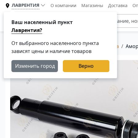
ЛАВРЕНТИЯ
О компании
Магазины
Доставка
Оп
Каталог
Ваш населенный пункт
Лаврентия?
От выбранного населенного пункта
Главная
Каталог
Амортизаторы для Scania
Амор
зависят цены и наличие товаров
Изменить город
Верно