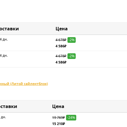
доставки
Цена
4 дн.
4 678₽
-2%
4 586₽
4 дн.
4 678₽
-2%
4 586₽
нный (Литой сайлентблок)
оставки
Цена
 дн.
19 769₽
-24%
15 210₽