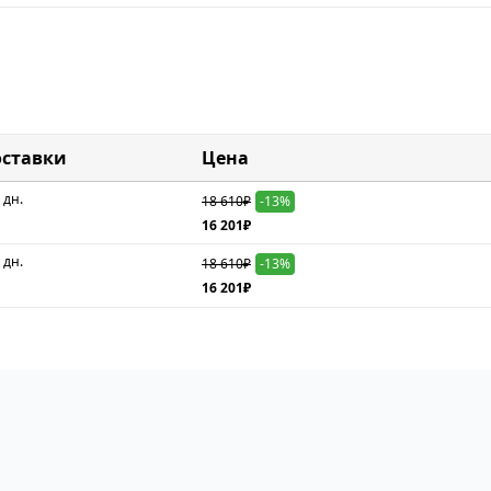
оставки
Цена
 дн.
18 610₽
-13%
16 201₽
 дн.
18 610₽
-13%
16 201₽