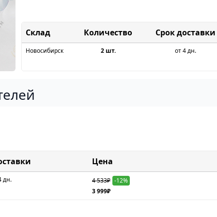
Склад
Срок доставки
Новосибирск
2 шт.
от 4 дн.
телей
оставки
Цена
4 дн.
4 533₽
-12%
3 999₽