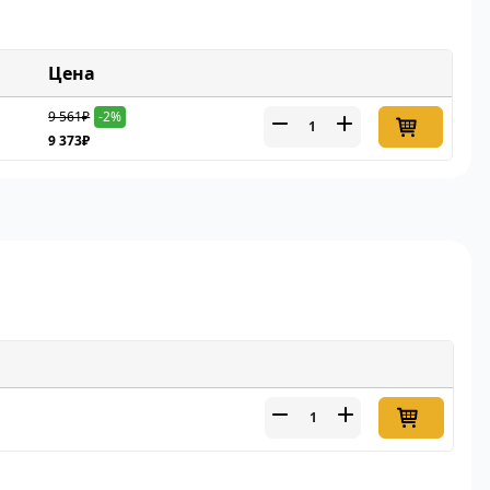
Цена
9 561₽
-2%
9 373₽