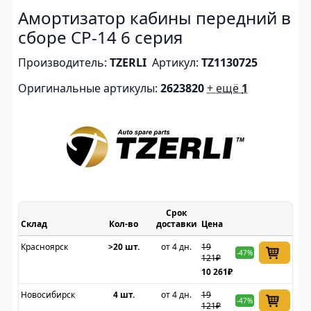
Амортизатор кабины передний в
сборе CP-14 6 серия
Производитель:
TZERLI
Артикул:
TZ1130725
Оригинальные артикулы:
2623820
+ ещё
1
Срок
Склад
доставки
Цена
Красноярск
>20 шт.
от 4 дн.
19
-47%
121₽
10 261₽
Новосибирск
4 шт.
от 4 дн.
19
-47%
121₽