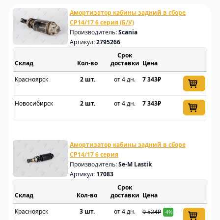
Амортизатор кабины задний в сборе
CP14/17 6 серия (Б/У)
Производитель:
Scania
Артикул:
2795266
Срок
Склад
доставки
Цена
Красноярск
2 шт.
от 4 дн.
7 343₽
Новосибирск
2 шт.
от 4 дн.
7 343₽
Амортизатор кабины задний в сборе
CP14/17 6 серия
Производитель:
Se-M Lastik
Артикул:
17083
Срок
Склад
доставки
Цена
Красноярск
3 шт.
от 4 дн.
9 524₽
-4%