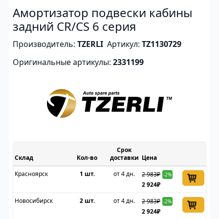
Амортизатор подвески кабины
задний CR/CS 6 серия
Производитель:
TZERLI
Артикул:
TZ1130729
Оригинальные артикулы:
2331199
Срок
Склад
доставки
Цена
Красноярск
1 шт.
от 4 дн.
2 983₽
-2%
2 924₽
Новосибирск
2 шт.
от 4 дн.
2 983₽
-2%
2 924₽