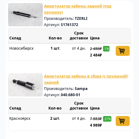
Амортизатор кабины задний (под
пружину)
Производитель:
TZERLI
Артикул:
S1761372
Срок
Склад
доставки
Цена
Новосибирск
1 шт.
от 4 дн.
2 486₽
-1%
2 484₽
Амортизатор кабины в сборе (с пружиной)
задний
Производитель:
Sampa
Артикул:
040.680-01
Срок
Склад
доставки
Цена
Красноярск
2 шт.
от 4 дн.
7 883₽
-37%
4 989₽