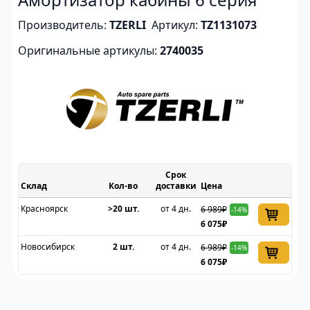
Производитель:
TZERLI
Артикул:
TZ1131073
Оригинальные артикулы:
2740035
Срок
Склад
доставки
Цена
Красноярск
>20 шт.
от 4 дн.
6 989₽
-14%
6 075₽
Новосибирск
2 шт.
от 4 дн.
6 989₽
-14%
6 075₽