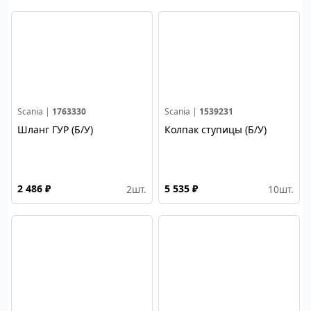
Scania |
1763330
Scania |
1539231
Шланг ГУР (Б/У)
Колпак ступицы (Б/У)
2 486 ₽
5 535 ₽
2
шт.
10
шт.