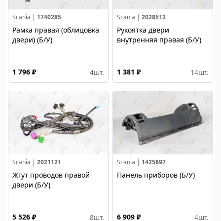
Scania |
1740285
Scania |
2028512
Рамка правая (облицовка
Рукоятка двери
двери) (Б/У)
внутренняя правая (Б/У)
1 796 ₽
1 381 ₽
4
шт.
14
шт.
Scania |
2021121
Scania |
1425897
Жгут проводов правой
Панель приборов (Б/У)
двери (Б/У)
5 526 ₽
6 909 ₽
8
шт.
4
шт.