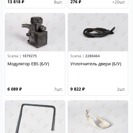
13 818 ₽
276 ₽
8
шт.
>20
шт.
Scania |
1879275
Scania |
2280464
Модулятор EBS (Б/У)
Уплотнитель двери (Б/У)
6 089 ₽
9 822 ₽
7
шт.
2
шт.