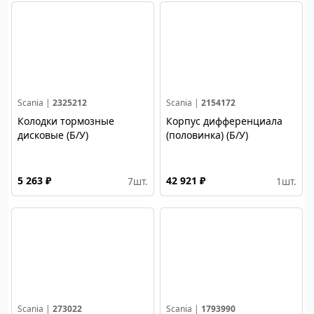
Scania |
2325212
Scania |
2154172
Колодки тормозные
Корпус дифференциала
дисковые (Б/У)
(половинка) (Б/У)
5 263 ₽
42 921 ₽
7
шт.
1
шт.
Scania |
273022
Scania |
1793990