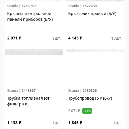
Scania |
1763969
Scania |
1522630
Крышка центральной
Брызговик правый (Б/У)
панели приборов (Б/У)
2 071 ₽
4 145 ₽
9
шт.
13
шт.
Scania |
2443867
Scania |
2130326
Трубка топливная (от
Трубопровод ГУР (Б/У)
фильтра к
подкачивающему насосу)
2 071 ₽
-11%
(Б/У)
1 138 ₽
1 845 ₽
1
шт.
1
шт.