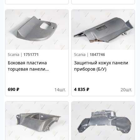
Scania |
1751771
Scania |
1847746
Боковая пластина
Защитный кожух панели
торцевая панели
приборов (Б/У)
приборов (Б/У)
690 ₽
4 835 ₽
14
шт.
20
шт.