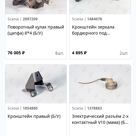
Scania |
2097209
Scania |
1484078
Поворотный кулак правый
Кронштейн зеркала
(цапфа) 8*4 (Б/У)
бордюрного под
козырьком (Б/У)
76 005 ₽
4 895 ₽
8
шт.
2
шт.
Scania |
1854880
Scania |
1378883
Кронштейн правый (Б/У)
Электрический разъём 2-х
контактный V10 (мама) (Б/
У)