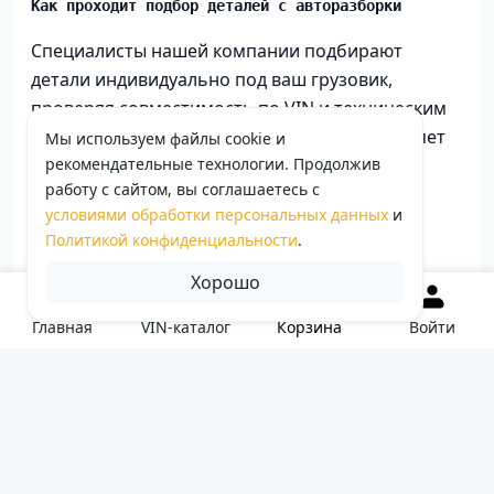
Как проходит подбор деталей с авторазборки
Специалисты нашей компании подбирают
детали индивидуально под ваш грузовик,
проверяя совместимость по VIN и техническим
параметрам. Это исключает ошибки и ускоряет
Мы используем файлы cookie и
рекомендательные технологии. Продолжив
установку.
работу с сайтом, вы соглашаетесь с
Как выбрать нужные б у
условиями обработки персональных данных
и
запчасти для Скания?
Политикой конфиденциальности
.
Хорошо
Определите Модель Грузовика
Первый шаг – это определить точную
Корзина
Главная
VIN-каталог
Войти
модель вашего грузовика Scania. Это
поможет сузить круг поиска и найти именно
те запчасти, которые идеально подойдут
вашему транспортному средству.
Проверьте Совместимость
Наши специалисты помогут вам убедиться в