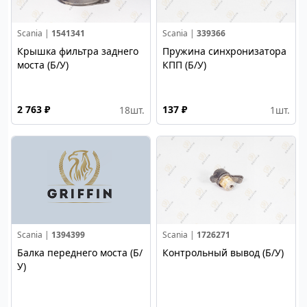
Scania |
1541341
Scania |
339366
Крышка фильтра заднего
Пружина синхронизатора
моста (Б/У)
КПП (Б/У)
2 763 ₽
137 ₽
18
шт.
1
шт.
Scania |
1394399
Scania |
1726271
Балка переднего моста (Б/
Контрольный вывод (Б/У)
У)