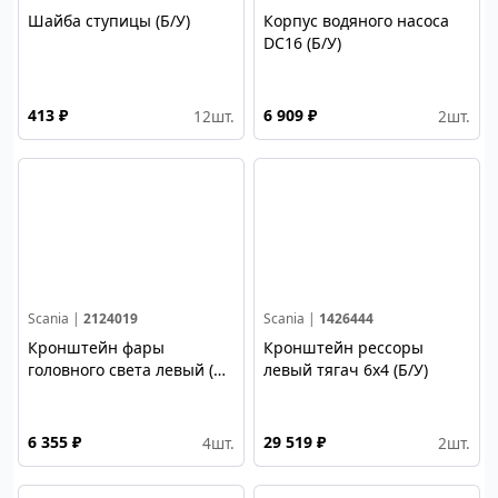
Шайба ступицы (Б/У)
Корпус водяного насоса
DC16 (Б/У)
413 ₽
6 909 ₽
12
шт.
2
шт.
Scania |
2124019
Scania |
1426444
Кронштейн фары
Кронштейн рессоры
головного света левый (Б/
левый тягач 6х4 (Б/У)
У)
6 355 ₽
29 519 ₽
4
шт.
2
шт.