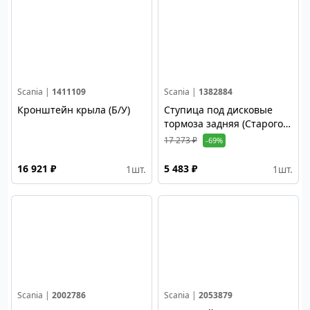
Scania |
1411109
Scania |
1382884
Кронштейн крыла (Б/У)
Ступица под дисковые
тормоза задняя (Старого
образца) (Б/У)
17 273 ₽
-69%
16 921 ₽
5 483 ₽
1
шт.
1
шт.
Scania |
2002786
Scania |
2053879