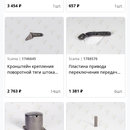
3 454 ₽
657 ₽
1
шт.
1
шт.
Scania |
1746645
Scania |
1788576
Кронштейн крепления
Пластина привода
поворотной тяги штока
переключения передач
КПП (Б/У)
КПП (Б/У)
2 763 ₽
1 381 ₽
14
шт.
6
шт.