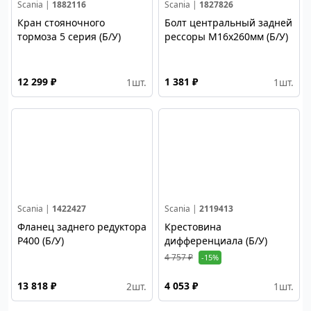
Scania |
1882116
Scania |
1827826
Кран стояночного
Болт центральный задней
тормоза 5 серия (Б/У)
рессоры M16х260мм (Б/У)
12 299 ₽
1 381 ₽
1
шт.
1
шт.
Scania |
1422427
Scania |
2119413
Фланец заднего редуктора
Крестовина
P400 (Б/У)
дифференциала (Б/У)
4 757 ₽
-15%
13 818 ₽
4 053 ₽
2
шт.
1
шт.