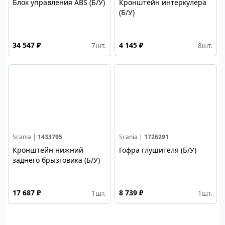
Блок управления ABS (Б/У)
Кронштейн интеркулера
(Б/У)
34 547 ₽
4 145 ₽
7
шт.
8
шт.
Scania |
1433795
Scania |
1726291
Кронштейн нижний
Гофра глушителя (Б/У)
заднего брызговика (Б/У)
17 687 ₽
8 739 ₽
1
шт.
1
шт.