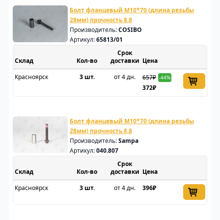
Болт фланцевый M10*70 (длина резьбы
28мм) прочность 8,8
Производитель:
COSIBO
Артикул:
65813/01
Срок
Склад
доставки
Цена
Красноярск
3 шт.
от 4 дн.
657₽
-44%
372₽
Болт фланцевый M10*70 (длина резьбы
28мм) прочность 8,8
Производитель:
Sampa
Артикул:
040.807
Срок
Склад
доставки
Цена
Красноярск
3 шт.
от 4 дн.
396₽