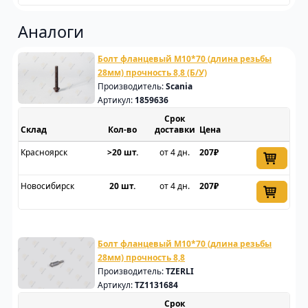
Аналоги
Болт фланцевый M10*70 (длина резьбы
28мм) прочность 8,8 (Б/У)
Производитель:
Scania
Артикул:
1859636
Срок
Склад
доставки
Цена
Красноярск
>20 шт.
от 4 дн.
207₽
Новосибирск
20 шт.
от 4 дн.
207₽
Болт фланцевый M10*70 (длина резьбы
28мм) прочность 8,8
Производитель:
TZERLI
Артикул:
TZ1131684
Срок