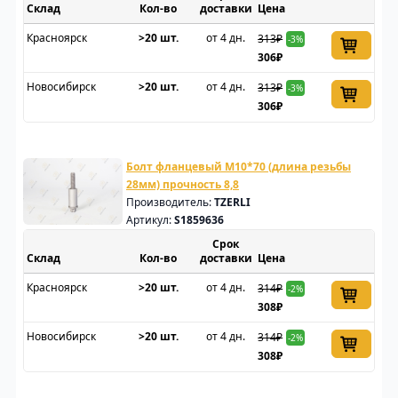
Склад
доставки
Цена
Красноярск
>20 шт.
от 4 дн.
313₽
-3%
306₽
Новосибирск
>20 шт.
от 4 дн.
313₽
-3%
306₽
Болт фланцевый M10*70 (длина резьбы
28мм) прочность 8,8
Производитель:
TZERLI
Артикул:
S1859636
Срок
Склад
доставки
Цена
Красноярск
>20 шт.
от 4 дн.
314₽
-2%
308₽
Новосибирск
>20 шт.
от 4 дн.
314₽
-2%
308₽