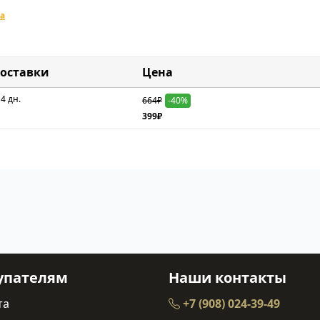
а
доставки
Цена
 4 дн.
664₽
-40%
399₽
упателям
Наши контакты
та
+7 (908) 024-39-49