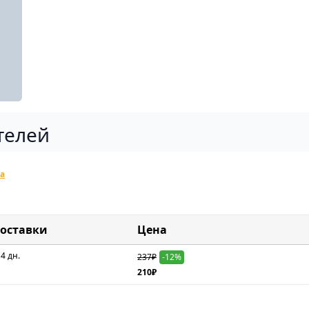
телей
а
доставки
Цена
 4 дн.
237₽
-12%
210₽