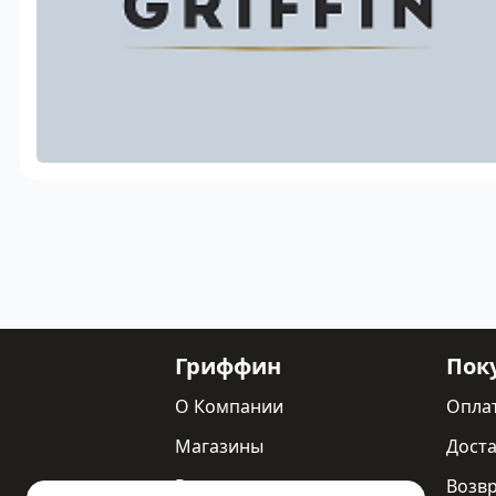
Гриффин
Пок
О Компании
Опла
Магазины
Доста
Реквизиты
Возв