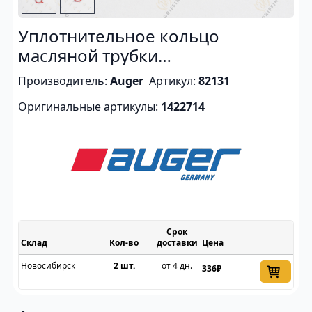
Уплотнительное кольцо
масляной трубки
турбокомпрессора DC16
Производитель:
Auger
Артикул:
82131
Оригинальные артикулы:
1422714
Срок
Склад
доставки
Цена
Новосибирск
2 шт.
от 4 дн.
336₽