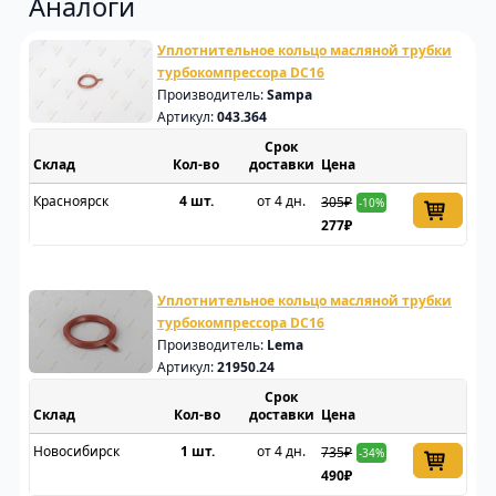
Аналоги
Уплотнительное кольцо масляной трубки
турбокомпрессора DC16
Производитель:
Sampa
Артикул:
043.364
Срок
Склад
доставки
Цена
Красноярск
4 шт.
от 4 дн.
305₽
-10%
277₽
Уплотнительное кольцо масляной трубки
турбокомпрессора DC16
Производитель:
Lema
Артикул:
21950.24
Срок
Склад
доставки
Цена
Новосибирск
1 шт.
от 4 дн.
735₽
-34%
490₽