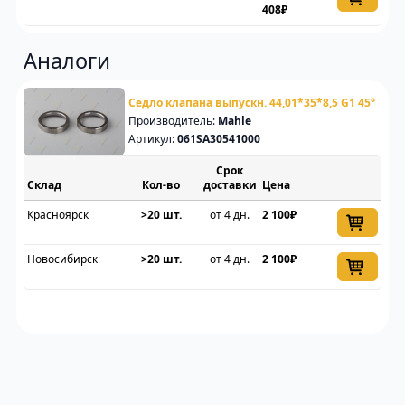
408₽
Аналоги
Седло клапана выпускн. 44,01*35*8,5 G1 45°
Производитель:
Mahle
Артикул:
061SA30541000
Срок
Склад
доставки
Цена
Красноярск
>20 шт.
от 4 дн.
2 100₽
Новосибирск
>20 шт.
от 4 дн.
2 100₽