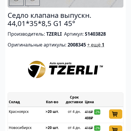
Седло клапана выпускн.
44,01*35*8,5 G1 45°
Производитель:
TZERLI
Артикул:
S1403828
Оригинальные артикулы:
2008345
+ ещё
1
Срок
Склад
доставки
Цена
Красноярск
>20 шт.
от 4 дн.
416₽
-2%
408₽
Новосибирск
>20 шт.
от 4 дн.
416₽
-2%