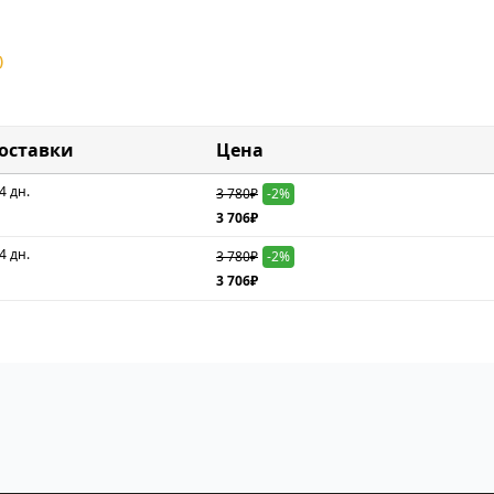
)
доставки
Цена
4 дн.
3 780₽
-2%
3 706₽
4 дн.
3 780₽
-2%
3 706₽