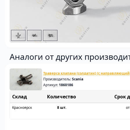
Аналоги от других производи
Траверса клапана (солдатик) (с направляющей)
Производитель:
Scania
Артикул:
1860186
Склад
Срок 
Красноярск
8 шт.
от