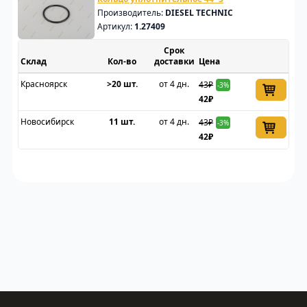
Производитель:
DIESEL TECHNIC
Артикул:
1.27409
Срок
Склад
доставки
Цена
Красноярск
>20 шт.
от 4 дн.
43₽
-3%
42₽
Новосибирск
11 шт.
от 4 дн.
43₽
-3%
42₽