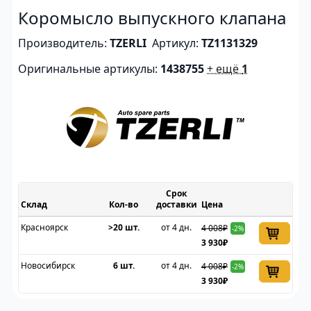
Коромысло выпускного клапана
Производитель:
TZERLI
Артикул:
TZ1131329
Оригинальные артикулы:
1438755
+ ещё
1
Срок
Склад
доставки
Цена
Красноярск
>20 шт.
от 4 дн.
4 008₽
-2%
3 930₽
Новосибирск
6 шт.
от 4 дн.
4 008₽
-2%
3 930₽