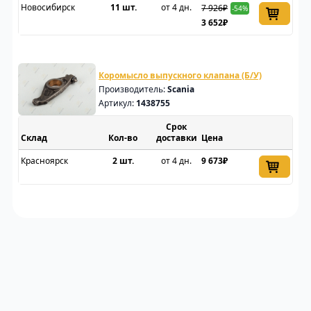
Новосибирск
11 шт.
от 4 дн.
7 926₽
-54%
3 652₽
Коромысло выпускного клапана (Б/У)
Производитель:
Scania
Артикул:
1438755
Срок
Склад
доставки
Цена
Красноярск
2 шт.
от 4 дн.
9 673₽