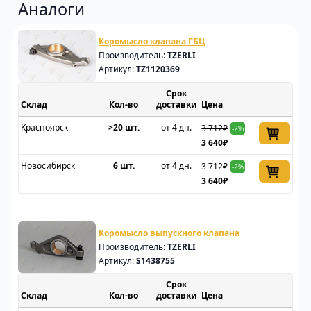
Аналоги
Коромысло клапана ГБЦ
Производитель:
TZERLI
Артикул:
TZ1120369
Срок
Склад
доставки
Цена
Красноярск
>20 шт.
от 4 дн.
3 712₽
-2%
3 640₽
Новосибирск
6 шт.
от 4 дн.
3 712₽
-2%
3 640₽
Коромысло выпускного клапана
Производитель:
TZERLI
Артикул:
S1438755
Срок
Склад
доставки
Цена