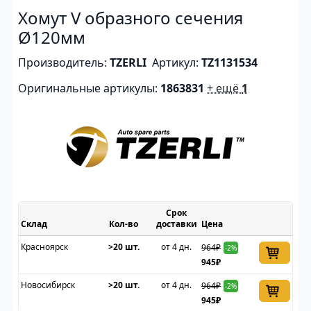
Хомут V образного сечения
Ø120мм
Производитель:
TZERLI
Артикул:
TZ1131534
Оригинальные артикулы:
1863831
+ ещё
1
Срок
Склад
доставки
Цена
Красноярск
>20 шт.
от 4 дн.
964₽
-2%
945₽
Новосибирск
>20 шт.
от 4 дн.
964₽
-2%
945₽