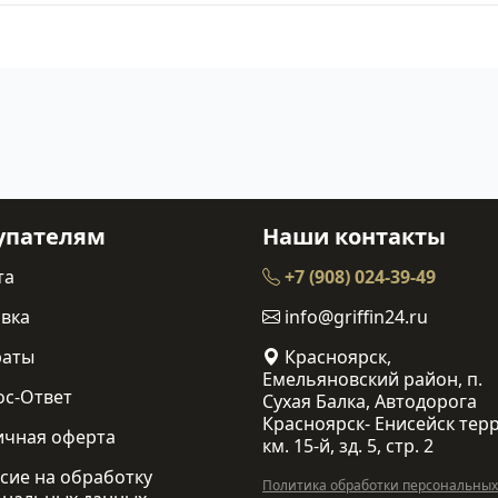
упателям
Наши контакты
та
+7 (908) 024-39-49
вка
info@griffin24.ru
раты
Красноярск,
Емельяновский район, п.
ос-Ответ
Сухая Балка, Автодорога
Красноярск- Енисейск терр
ичная оферта
км. 15-й, зд. 5, стр. 2
сие на обработку
Политика обработки персональных