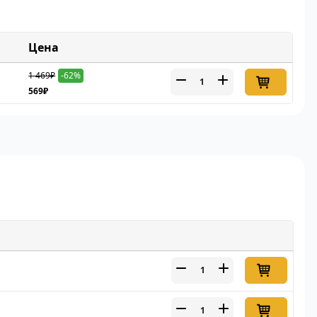
Цена
1 469₽
-62%
569₽