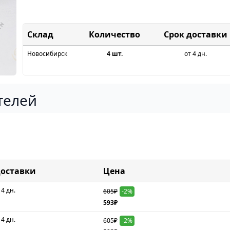
Склад
Срок доставки
Новосибирск
4 шт.
от 4 дн.
телей
доставки
Цена
 4 дн.
605₽
-2%
593₽
 4 дн.
605₽
-2%