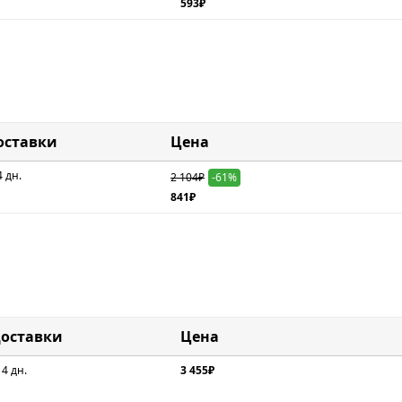
593₽
оставки
Цена
4 дн.
2 104₽
-61%
841₽
доставки
Цена
 4 дн.
3 455₽