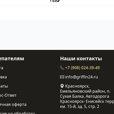
1 635₽
упателям
Наши контакты
та
+7 (908) 024-39-49
вка
info@griffin24.ru
раты
Красноярск,
Емельяновский район, п.
ос-Ответ
Сухая Балка, Автодорога
Красноярск- Енисейск терр
ичная оферта
км. 15-й, зд. 5, стр. 2
сие на обработку