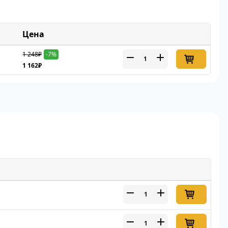
Цена
1 248₽
-7%
1 162₽