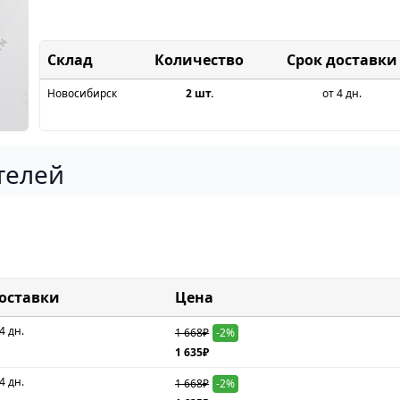
Склад
Срок доставки
Новосибирск
2 шт.
от 4 дн.
телей
доставки
Цена
4 дн.
1 668₽
-2%
1 635₽
4 дн.
1 668₽
-2%