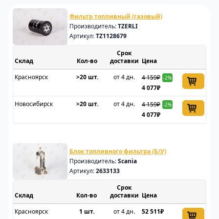
Фильтр топливный (газовый)
Производитель:
TZERLI
Артикул:
TZ1128679
Срок
Склад
доставки
Цена
Красноярск
>20 шт.
от 4 дн.
4 159₽
-2%
4 077₽
Новосибирск
>20 шт.
от 4 дн.
4 159₽
-2%
4 077₽
Блок топливного фильтра (Б/У)
Производитель:
Scania
Артикул:
2633133
Срок
Склад
доставки
Цена
Красноярск
1 шт.
от 4 дн.
52 511₽