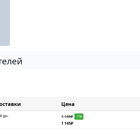
телей
доставки
Цена
4 дн.
1 146₽
-1%
1 145₽