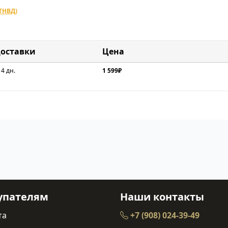
ТНВД)
доставки
Цена
 4 дн.
1 599₽
упателям
Наши контакты
та
+7 (908) 024-39-49