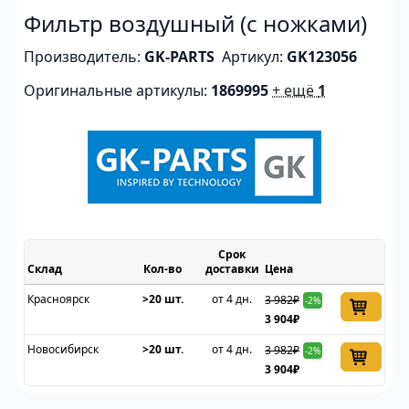
Фильтр воздушный (с ножками)
Производитель:
GK-PARTS
Артикул:
GK123056
Оригинальные артикулы:
1869995
+ ещё
1
Срок
Склад
доставки
Цена
Красноярск
>20 шт.
от 4 дн.
3 982₽
-2%
3 904₽
Новосибирск
>20 шт.
от 4 дн.
3 982₽
-2%
3 904₽