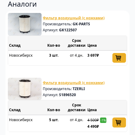
Аналоги
Фильтр воздушный (с ножками)
Производитель:
GK-PARTS
Артикул:
GK122507
Срок
Склад
доставки
Цена
Новосибирск
3 шт.
от 4 дн.
3 697₽
Фильтр воздушный (с ножками)
Производитель:
TZERLI
Артикул:
S1896520
Срок
Склад
доставки
Цена
Новосибирск
5 шт.
от 4 дн.
4 500₽
-1%
4 490₽