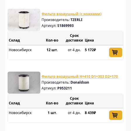
Фильтр воздушный (с ножками)
Производитель:
TZERLI
Артикул:
S1869993
Срок
Склад
доставки
Цена
Новосибирск
12 шт.
от 4 дн.
5 172₽
Фильтр воздушный H=410 D1=303 D2=170
Производитель:
Donaldson
Артикул:
P953211
Срок
Склад
доставки
Цена
Новосибирск
1 шт.
от 4 дн.
8 439₽