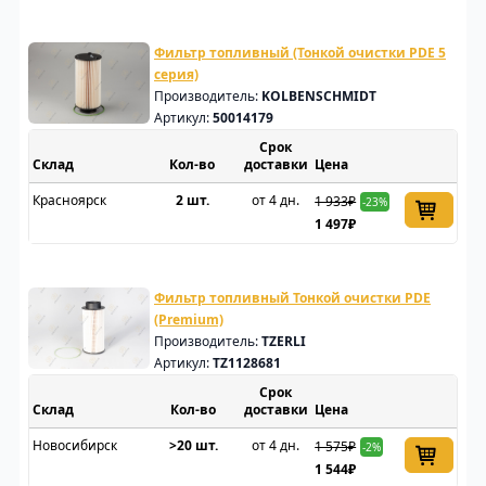
Фильтр топливный (Тонкой очистки PDE 5
серия)
Производитель:
KOLBENSCHMIDT
Артикул:
50014179
Срок
Склад
доставки
Цена
Красноярск
2 шт.
от 4 дн.
1 933₽
-23%
1 497₽
Фильтр топливный Тонкой очистки PDE
(Premium)
Производитель:
TZERLI
Артикул:
TZ1128681
Срок
Склад
доставки
Цена
Новосибирск
>20 шт.
от 4 дн.
1 575₽
-2%
1 544₽