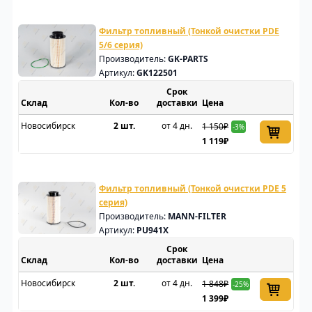
Фильтр топливный (Тонкой очистки PDE
5/6 серия)
Производитель:
GK-PARTS
Артикул:
GK122501
Срок
Склад
доставки
Цена
Новосибирск
2 шт.
от 4 дн.
1 150₽
-3%
1 119₽
Фильтр топливный (Тонкой очистки PDE 5
серия)
Производитель:
MANN-FILTER
Артикул:
PU941X
Срок
Склад
доставки
Цена
Новосибирск
2 шт.
от 4 дн.
1 848₽
-25%
1 399₽