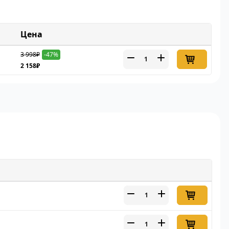
Цена
3 998₽
-47%
2 158₽