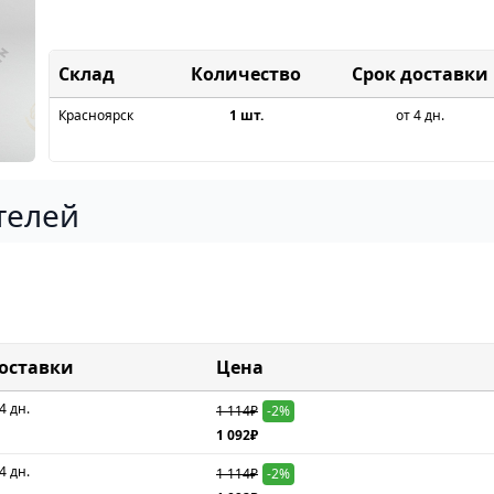
Склад
Срок доставки
Красноярск
1 шт.
от 4 дн.
телей
доставки
Цена
4 дн.
1 114₽
-2%
1 092₽
4 дн.
1 114₽
-2%