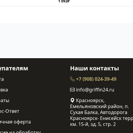
1 092₽
упателям
Наши контакты
та
+7 (908) 024-39-49
вка
info@griffin24.ru
раты
Красноярск,
Емельяновский район, п.
ос-Ответ
Сухая Балка, Автодорога
Красноярск- Енисейск терр
ичная оферта
км. 15-й, зд. 5, стр. 2
сие на обработку