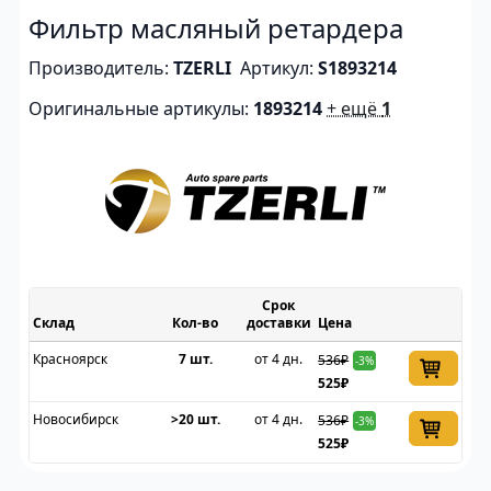
Фильтр масляный ретардера
Производитель:
TZERLI
Артикул:
S1893214
Оригинальные артикулы:
1893214
+ ещё
1
Срок
Склад
доставки
Цена
Красноярск
7 шт.
от 4 дн.
536₽
-3%
525₽
Новосибирск
>20 шт.
от 4 дн.
536₽
-3%
525₽