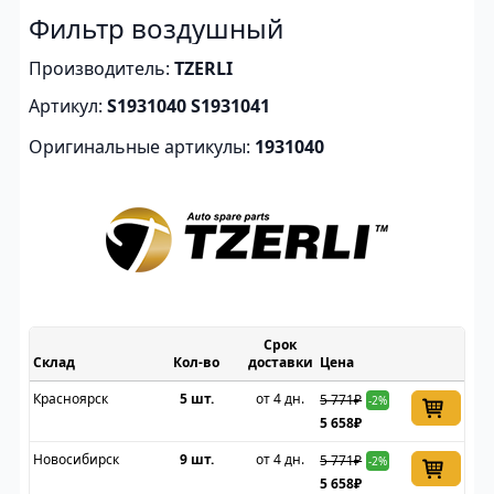
Фильтр воздушный
Производитель:
TZERLI
Артикул:
S1931040 S1931041
Оригинальные артикулы:
1931040
Срок
Склад
доставки
Цена
Красноярск
5 шт.
от 4 дн.
5 771₽
-2%
5 658₽
Новосибирск
9 шт.
от 4 дн.
5 771₽
-2%
5 658₽