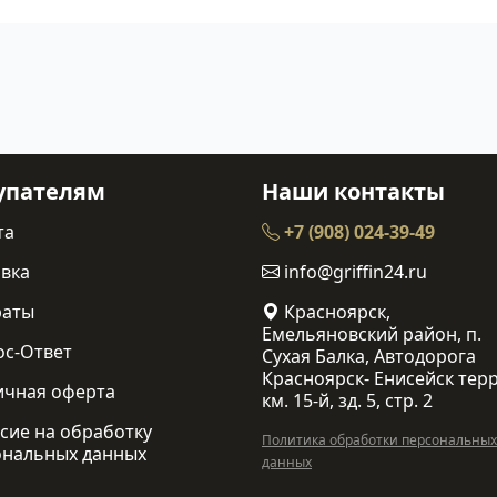
упателям
Наши контакты
та
+7 (908) 024-39-49
вка
info@griffin24.ru
раты
Красноярск,
Емельяновский район, п.
ос-Ответ
Сухая Балка, Автодорога
Красноярск- Енисейск терр
ичная оферта
км. 15-й, зд. 5, стр. 2
сие на обработку
Политика обработки персональных
ональных данных
данных