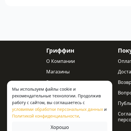
Гриффин
Пок
О Компании
Опла
Магазины
Доста
Реквизиты
Возв
Мы используем файлы cookie и
Статьи
Вопр
рекомендательные технологии. Продолжив
работу с сайтом, вы соглашаетесь с
Новости
Публ
условиями обработки персональных данных
и
Контакты
Согла
Политикой конфиденциальности
.
перс
Хорошо