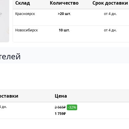
Склад
Срок доставки
Красноярск
>20 шт.
от 4 дн.
Новосибирск
10 шт.
от 4 дн.
телей
оставки
Цена
4 дн.
2 565₽
-32%
1 759₽