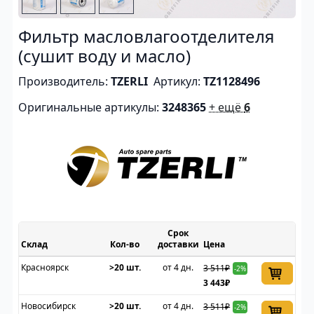
Фильтр масловлагоотделителя
(сушит воду и масло)
Производитель:
TZERLI
Артикул:
TZ1128496
Оригинальные артикулы:
3248365
+ ещё
6
Срок
Склад
доставки
Цена
Красноярск
>20 шт.
от 4 дн.
3 511₽
-2%
3 443₽
Новосибирск
>20 шт.
от 4 дн.
3 511₽
-2%