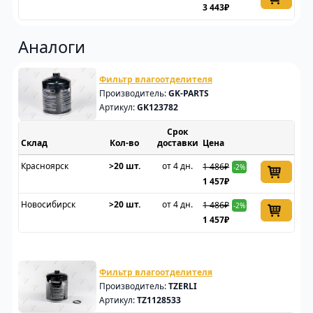
3 443₽
Аналоги
Фильтр влагоотделителя
Производитель:
GK-PARTS
Артикул:
GK123782
Срок
Склад
доставки
Цена
Красноярск
>20 шт.
от 4 дн.
1 486₽
-2%
1 457₽
Новосибирск
>20 шт.
от 4 дн.
1 486₽
-2%
1 457₽
Фильтр влагоотделителя
Производитель:
TZERLI
Артикул:
TZ1128533