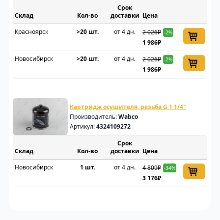
Срок
Склад
доставки
Цена
Красноярск
>20 шт.
от 4 дн.
2 026₽
-2%
1 986₽
Новосибирск
>20 шт.
от 4 дн.
2 026₽
-2%
1 986₽
Картридж осушителя, резьба G 1 1/4"
Производитель:
Wabco
Артикул:
4324109272
Срок
Склад
доставки
Цена
Новосибирск
1 шт.
от 4 дн.
4 809₽
-34%
3 176₽