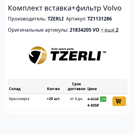
Комплект вставка+фильтр Volvo
Производитель:
TZERLI
Артикул:
TZ1131286
Оригинальные артикулы:
21834205 VO
+ ещё
2
Срок
Склад
доставки
Цена
Красноярск
>20 шт.
от 4 дн.
4 493₽
-2%
4 405₽