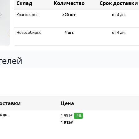
Склад
Срок доставки
Красноярск
>20 шт.
от 4 дн.
Новосибирск
4 шт.
от 4 дн.
телей
доставки
Цена
4 дн.
1 951₽
-2%
1 913₽