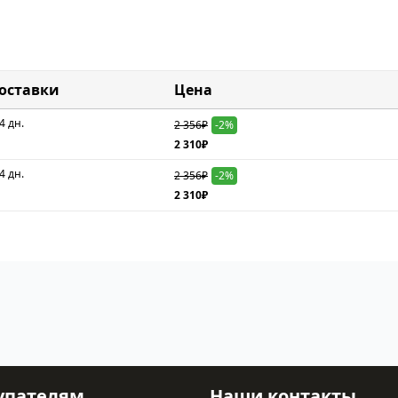
доставки
Цена
4 дн.
2 356₽
-2%
2 310₽
4 дн.
2 356₽
-2%
2 310₽
упателям
Наши контакты