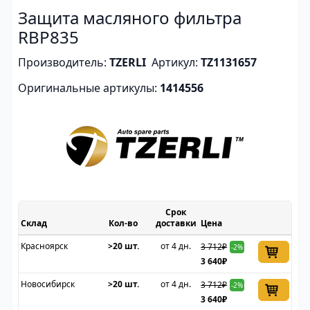
Защита масляного фильтра
RBP835
Производитель:
TZERLI
Артикул:
TZ1131657
Оригинальные артикулы:
1414556
Срок
Склад
доставки
Цена
Красноярск
>20 шт.
от 4 дн.
3 712₽
-2%
3 640₽
Новосибирск
>20 шт.
от 4 дн.
3 712₽
-2%
3 640₽