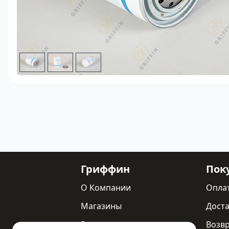
Гриффин
Пок
О Компании
Опла
Магазины
Доста
Реквизиты
Возв