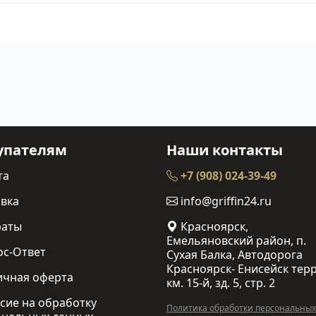
упателям
Наши контакты
та
+7 (908) 024-39-49
вка
info@griffin24.ru
раты
Красноярск,
Емельяновский район, п.
ос-Ответ
Сухая Балка, Автодорога
Красноярск- Енисейск терр
ичная оферта
км. 15-й, зд. 5, стр. 2
сие на обработку
Политика обработки персональных