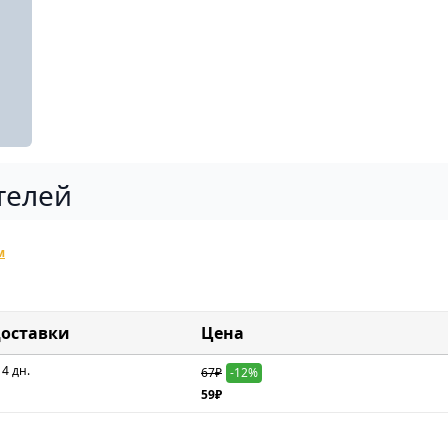
телей
м
доставки
Цена
 4 дн.
67₽
-12%
59₽