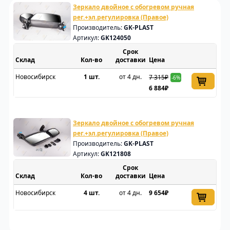
Зеркало двойное с обогревом ручная
рег.+эл.регулировка (Правое)
Производитель:
GK-PLAST
Артикул:
GK124050
Срок
Склад
доставки
Цена
Новосибирск
1 шт.
от 4 дн.
7 315₽
-6%
6 884₽
Зеркало двойное с обогревом ручная
рег.+эл.регулировка (Правое)
Производитель:
GK-PLAST
Артикул:
GK121808
Срок
Склад
доставки
Цена
Новосибирск
4 шт.
от 4 дн.
9 654₽