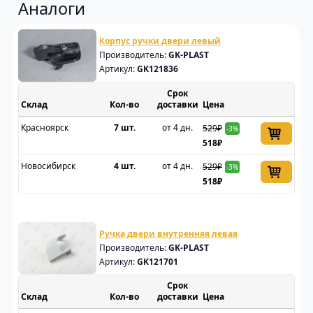
Аналоги
Корпус ручки двери левый
Производитель:
GK-PLAST
Артикул:
GK121836
Срок
Склад
доставки
Цена
Красноярск
7 шт.
от 4 дн.
529₽
-3%
518₽
Новосибирск
4 шт.
от 4 дн.
529₽
-3%
518₽
Ручка двери внутренняя левая
Производитель:
GK-PLAST
Артикул:
GK121701
Срок
Склад
доставки
Цена