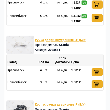
Красноярск
4 шт.
от 4 дн.
1 153₽
-2%
1 130₽
Новосибирск
5 шт.
от 4 дн.
1 153₽
-2%
1 130₽
Ручка двери внутренняя LH (Б/У)
Производитель:
Scania
Артикул:
2028511
Срок
Склад
доставки
Цена
Красноярск
4 шт.
от 4 дн.
1 381₽
Новосибирск
3 шт.
от 4 дн.
1 381₽
Корпус ручки двери левый (Б/У)
Производитель:
Scania