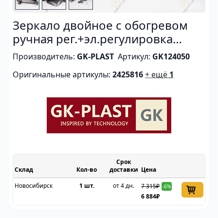
Зеркало двойное с обогревом
ручная рег.+эл.регулировка
(Правое)
Производитель:
GK-PLAST
Артикул:
GK124050
Оригинальные артикулы:
2425816
+ ещё
1
Срок
Склад
доставки
Цена
Новосибирск
1 шт.
от 4 дн.
7 315₽
-6%
6 884₽