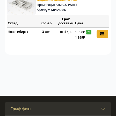
Производитель:
GK-PARTS
Артикул:
GK126386
Срок
Склад
доставки
Цена
Новосибирск
3 шт.
от 4 дн.
1 998₽
-2%
1 959₽
Гриффин