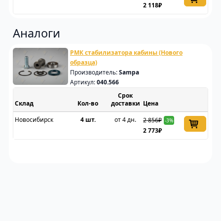
2 118₽
Аналоги
РМК стабилизатора кабины (Нового
образца)
Производитель:
Sampa
Артикул:
040.566
Срок
Склад
доставки
Цена
Новосибирск
4 шт.
от 4 дн.
2 856₽
-3%
2 773₽