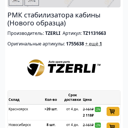
РМК стабилизатора кабины
(Нового образца)
Производитель:
TZERLI
Артикул:
TZ1131663
Оригинальные артикулы:
1755638
+ ещё
1
Срок
Склад
доставки
Цена
Красноярск
>20 шт.
от 4 дн.
2 161₽
-2%
2 118₽
Новосибирск
8 шт.
от 4 дн.
2 161₽
-2%