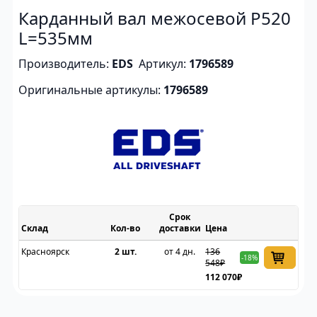
Карданный вал межосевой P520
L=535мм
Производитель:
EDS
Артикул:
1796589
Оригинальные артикулы:
1796589
Срок
Склад
доставки
Цена
Красноярск
2 шт.
от 4 дн.
136
-18%
548₽
112 070₽