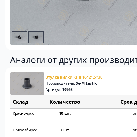
Аналоги от других производи
Втулка вилки КПП 16*21,5*30
Производитель:
Se-M Lastik
Артикул:
10963
Склад
Срок 
Красноярск
10 шт.
от
Новосибирск
2 шт.
от