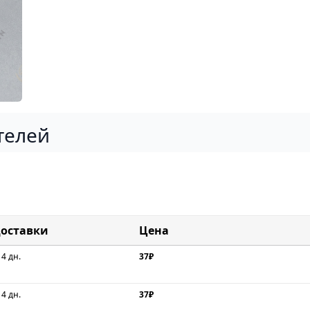
телей
доставки
Цена
 4 дн.
37₽
 4 дн.
37₽