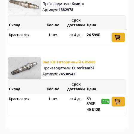
Производитель:
Scania
Артикул:
1382978
Срок
Склад
доставки
Цена
Красноярск
1 шт.
от 4 дн.
24 599₽
Вал КПП вторичный GRS900
Производитель:
Euroricambi
Артикул:
74530543
Срок
Склад
доставки
Цена
Красноярск
1 шт.
от 4 дн.
59
-17%
898₽
49 812₽