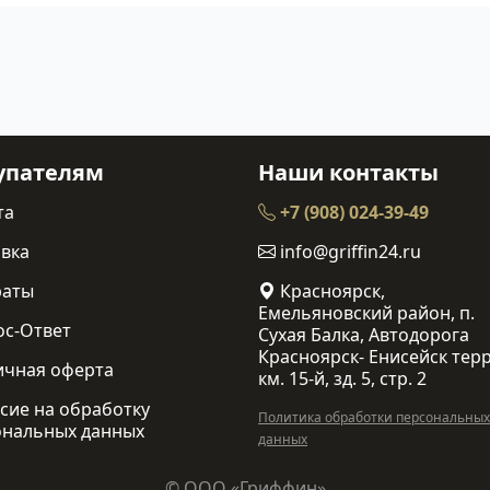
упателям
Наши контакты
та
+7 (908) 024-39-49
вка
info@griffin24.ru
раты
Красноярск,
Емельяновский район, п.
ос-Ответ
Сухая Балка, Автодорога
Красноярск- Енисейск терр
ичная оферта
км. 15-й, зд. 5, стр. 2
сие на обработку
Политика обработки персональных
ональных данных
данных
© ООО «Гриффин»