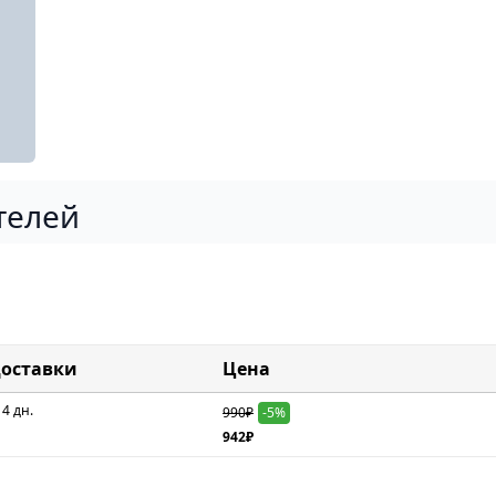
телей
доставки
Цена
 4 дн.
990₽
-5%
942₽