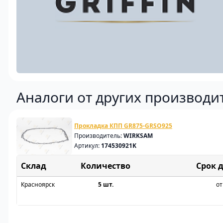
Аналоги от других производи
Прокладка КПП GR875-GRSO925
Производитель:
WIRKSAM
Артикул:
174530921K
Склад
Срок 
Красноярск
5 шт.
от