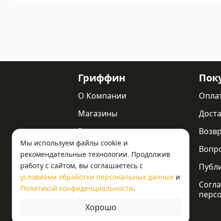
Гриффин
Пок
О Компании
Опла
Магазины
Доста
Реквизиты
Возв
Мы используем файлы cookie и
Статьи
Вопр
рекомендательные технологии. Продолжив
работу с сайтом, вы соглашаетесь с
Новости
Публ
условиями обработки персональных данных
и
Контакты
Согла
Политикой конфиденциальности
.
перс
Хорошо