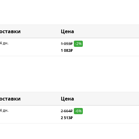
доставки
Цена
4 дн.
1 093₽
-2%
1 082₽
доставки
Цена
4 дн.
2 664₽
-6%
2 513₽