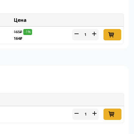
Цена
165₽
-1%
164₽