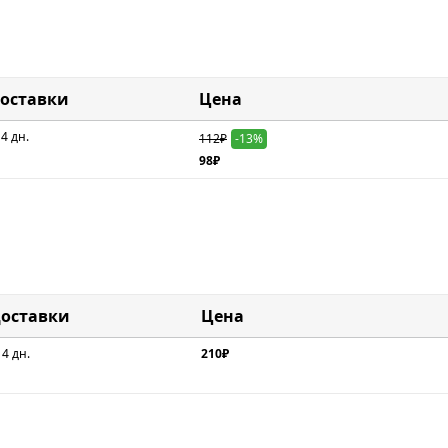
доставки
Цена
 4 дн.
112₽
-13%
98₽
доставки
Цена
 4 дн.
210₽