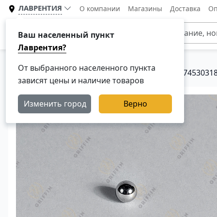
ЛАВРЕНТИЯ
О компании
Магазины
Доставка
Оп
Каталог
Ваш населенный пункт
Лаврентия?
От выбранного населенного пункта
Главная
Каталог
Запчасти КПП Скания
7453031
зависят цены и наличие товаров
Изменить город
Верно