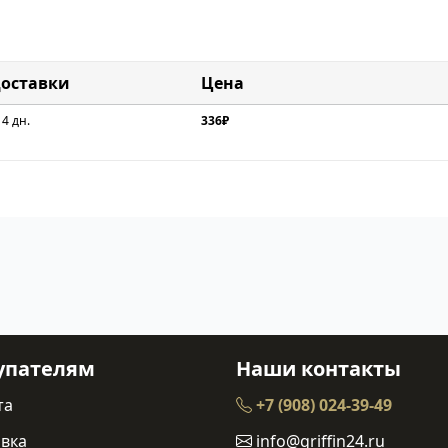
доставки
Цена
 4 дн.
336₽
упателям
Наши контакты
та
+7 (908) 024-39-49
вка
info@griffin24.ru