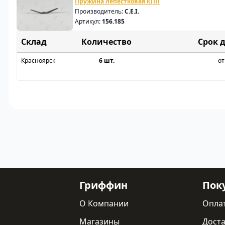
Пружина лепестковая КПП
Производитель:
C.E.I.
Артикул:
156.185
Склад
Срок 
Красноярск
6 шт.
от
Гриффин
Пок
О Компании
Опла
Магазины
Доста