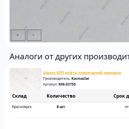
Аналоги от других производи
Шарик КПП муфты планетарной передачи
Производитель:
Kacmazlar
Артикул:
K06.02750
Склад
Срок 
Красноярск
8 шт.
от