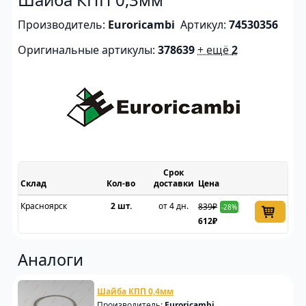
Производитель:
Euroricambi
Артикул:
74530356
Оригинальные артикулы:
378639
+ ещё
2
Срок
Склад
доставки
Цена
Красноярск
2 шт.
от 4 дн.
839₽
-28%
612₽
Аналоги
Шайба КПП 0,4мм
Производитель:
Euroricambi