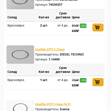
Артикул:
74530357
Срок
Склад
доставки
Цена
Красноярск
2 шт.
от 4 дн.
894₽
-28%
648₽
Шайба КПП 0,25мм
Производитель:
DIESEL TECHNIC
Артикул:
1.14490
Срок
Склад
доставки
Цена
Красноярск
1 шт.
от 4 дн.
758₽
-14%
659₽
Шайба КПП 0,4мм (Б/У)
Производитель:
Scania