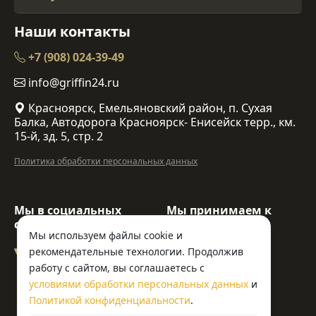
Наши контакты
+7 (908) 024-39-49
info@griffin24.ru
Красноярск, Емельяновский район, п. Сухая
Балка, Автодорога Красноярск- Енисейск терр., км.
15-й, зд. 5, стр. 2
Политика обработки персональных данных
Мы в социальных
Мы принимаем к
сетях:
оплате:
Мы используем файлы cookie и
рекомендательные технологии. Продолжив
работу с сайтом, вы соглашаетесь с
условиями обработки персональных данных
и
© ООО «Гриффин»
Политикой конфиденциальности
.