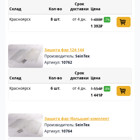
Срок
Склад
доставки
Цена
Красноярск
8 шт.
от 4 дн.
1 488₽
-7%
1 392₽
Защита фар 124-144
Производитель:
SeinTex
Артикул:
10762
Срок
Склад
доставки
Цена
Красноярск
6 шт.
от 4 дн.
1 554₽
-8%
1 441₽
Защита фар (большая) комплект
Производитель:
SeinTex
Артикул:
10764