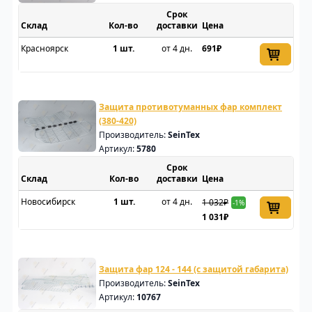
Срок
Склад
доставки
Цена
Красноярск
1 шт.
от 4 дн.
691₽
Защита противотуманных фар комплект
(380-420)
Производитель:
SeinTex
Артикул:
5780
Срок
Склад
доставки
Цена
Новосибирск
1 шт.
от 4 дн.
1 032₽
-1%
1 031₽
Защита фар 124 - 144 (с защитой габарита)
Производитель:
SeinTex
Артикул:
10767