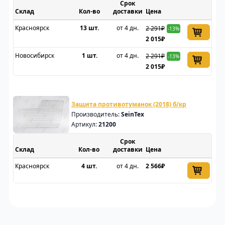
Срок
Склад
доставки
Цена
Красноярск
13 шт.
от 4 дн.
2 291₽
-13%
2 015₽
Новосибирск
1 шт.
от 4 дн.
2 291₽
-13%
2 015₽
Защита противотуманок (2018) б/кр
Производитель:
SeinTex
Артикул:
21200
Срок
Склад
доставки
Цена
Красноярск
4 шт.
от 4 дн.
2 566₽