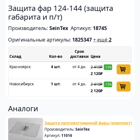
Защита фар 124-144 (защита
габарита и п/т)
Производитель:
SeinTex
Артикул:
18745
Оригинальные артикулы:
1825347
+ ещё
2
Срок
Склад
доставки
Цена
Красноярск
4 шт.
от 4 дн.
2 410₽
-13%
2 120₽
Новосибирск
1 шт.
от 4 дн.
2 410₽
-13%
2 120₽
Аналоги
Защита противотуманной фары (комплект)
Производитель:
SeinTex
Артикул:
11016